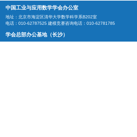
中国工业与应用数学学会办公室
地址：北京市海淀区清华大学数学科学系B202室
电话：010-62787525 建模竞赛咨询电话：010-62781785
学会总部办公基地（长沙）
地址：湖南省长沙市龙喜路2号星沙区块链产业园三楼
电话：0731-86207515
学会邮箱：office@csiam.org.cn
战略合作伙伴
扫描二维码关注中国工业与应用
数学学会微信公众号
中国工业与应用数学学会 版权所有
京ICP备18063763号-1
技术支持：中科服