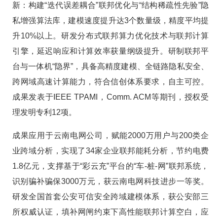
新：构建“迭代误差耦合”联邦优化与“结构稀疏性先验”隐
私增强算法库，建模速度提升达3个数量级，精度平均提
升10%以上。研发分布式联邦算力优化技术与联邦计算
引擎，延迟响应和计算效率获量纲级提升。研制联邦平
台与一体机“隐界”，具备高精度建模、全链路隐私安全、
跨网域高速计算能力，符合信创体系要求，自主可控。
成果发表于IEEE TPAMI，Comm. ACM等期刊，授权受
理发明专利12项。
成果应用于云南电网公司，赋能2000万用户与200类企
业跨域分析，实现了34家企业联邦能耗分析，节约电费
1.8亿元，支撑基于“彩云充”平台的“车-桩-网”联邦系统，
识别骗补骗保3000万元，获云南电网科技进步一等奖。
研发全国首套公安可信安全跨域建模体系，获公安部三
所权威认证，填补网闸约束下高性能联邦计算空白，应