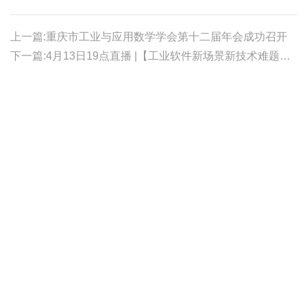
上一篇:重庆市工业与应用数学学会第十二届年会成功召开
下一篇:4月13日19点直播 |【工业软件新场景新技术难题需求讲解】面向国创仿真材料基础资源库中金属材料仿真性能的AI预测