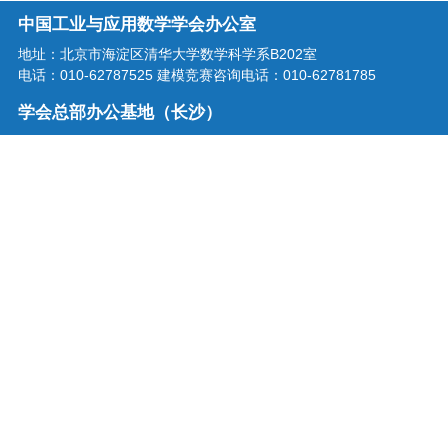
中国工业与应用数学学会办公室
地址：北京市海淀区清华大学数学科学系B202室
电话：010-62787525 建模竞赛咨询电话：010-62781785
学会总部办公基地（长沙）
地址：湖南省长沙市龙喜路2号星沙区块链产业园三楼
电话：0731-86207515
学会邮箱：office@csiam.org.cn
战略合作伙伴
扫描二维码关注中国工业与应用
数学学会微信公众号
中国工业与应用数学学会 版权所有
京ICP备18063763号-1
技术支持：中科服