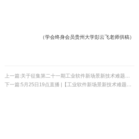
（学会终身会员贵州大学彭云飞老师供稿
）
上一篇:关于征集第二十一期工业软件新场景新技术难题解题思路的公告
下一篇:5月25日19点直播 |【工业软件新场景新技术难题需求讲解】面向云泊网格剖分引擎软件的超大规模多面体网格的 CPU-GPU 高效异构并行生成问题