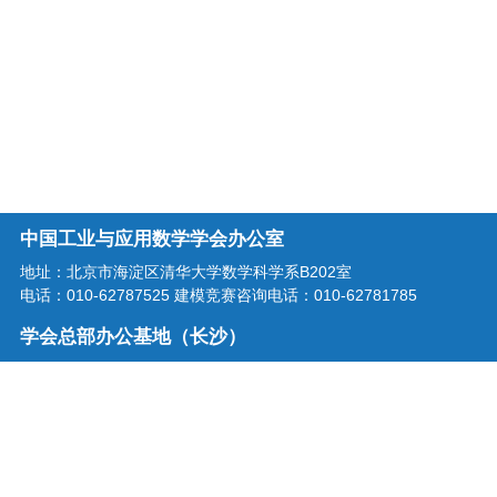
中国工业与应用数学学会办公室
地址：北京市海淀区清华大学数学科学系B202室
电话：010-62787525 建模竞赛咨询电话：010-62781785
学会总部办公基地（长沙）
地址：湖南省长沙市龙喜路2号星沙区块链产业园三楼
电话：0731-86207515
学会邮箱：office@csiam.org.cn
战略合作伙伴