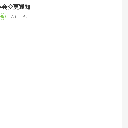
年会变更通知
A+
A-