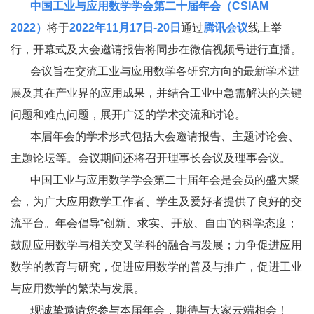
中国工业与应用数学学会第二十届年会（
CSIAM
2022
）
将于
2022
年
11
月
17
日
-20
日
通过
腾讯会议
线上举
行，开幕式及大会邀请报告将同步在微信视频号进行直播。
会议旨在交流工业与应用数学各研究方向的最新学术进
展及其在产业界的应用成果，并结合工业中急需解决的关键
问题和难点问题，展开广泛的学术交流和讨论。
本届年会的学术形式包括大会邀请报告、主题讨论会、
主题论坛等。会议期间还将召开理事长会议及理事会议。
中国工业与应用数学学会第二十届年会是会员的盛大聚
会，为广大应用数学工作者、学生及爱好者提供了良好的交
流平台。年会倡导
“
创新、求实、开放、自由
”
的科学态度；
鼓励应用数学与相关交叉学科的融合与发展；力争促进应用
数学的教育与研究，促进应用数学的普及与推广，促进工业
与应用数学的繁荣与发展。
现诚挚邀请您参与本届年会，期待与大家云端相会！