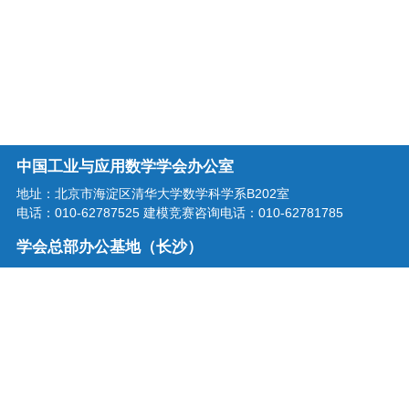
中国工业与应用数学学会办公室
地址：北京市海淀区清华大学数学科学系B202室
电话：010-62787525 建模竞赛咨询电话：010-62781785
学会总部办公基地（长沙）
地址：湖南省长沙市龙喜路2号星沙区块链产业园三楼
电话：0731-86207515
学会邮箱：office@csiam.org.cn
战略合作伙伴