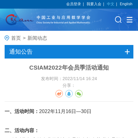
会员登录
|
我要入会
|
中文
|
English
首页
>
新闻动态
通知公告
CSIAM2022年会员季活动通知
发布时间：2022/11/14 16:24
分享：
一、活动时间：
2022年
11
月
16
日
—30
日
二、活动内容：