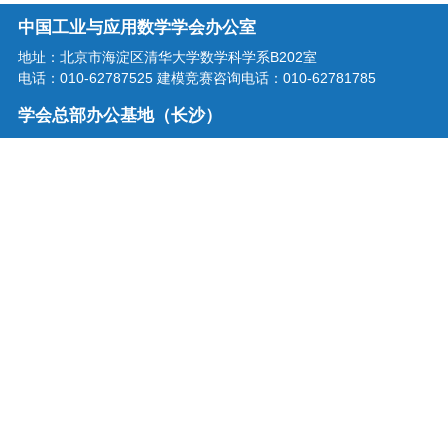
中国工业与应用数学学会办公室
地址：北京市海淀区清华大学数学科学系B202室
电话：010-62787525 建模竞赛咨询电话：010-62781785
学会总部办公基地（长沙）
地址：湖南省长沙市龙喜路2号星沙区块链产业园三楼
电话：0731-86207515
学会邮箱：office@csiam.org.cn
战略合作伙伴
扫描二维码关注中国工业与应用
数学学会微信公众号
中国工业与应用数学学会 版权所有