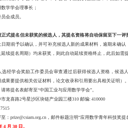
用数学学会理事长；
委员会成员。
被正式提名但未获奖的候选人，其提名资格将自动保留至下一评
止日期前予以确认，并可补充候选人新的成果材料，逾期未确认
及延续提名周期）均未获奖，则此自动延续资格终止，此后如需
人选经学会奖励工作委员会审查通过后获得候选人资格，候选
应用成果要提供相关佐证材料，论文收录和引用要出具相关证明）
。请将提名表邮寄至“中国工业与应用数学学会”。
龙喜路2号星沙区块链产业园三楼310 邮编: 410000
7515
：prize@csiam.org.cn，邮件标题注明“应用数学青年科技奖
 4 月 30 日。