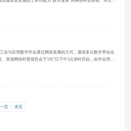
情邀请袁亚湘院士举办题为“数学漫谈”的网络科普讲座。本次科
默风趣、图文并茂的方式，从什么是数学、数学的特点、数学的
中国工业与应用数学学会通过网络直播的方式，邀请多位数学界知名
。首场网络科普报告会于3月7日下午3点准时开始，由学会理事
彩科普直播！
一页
末页