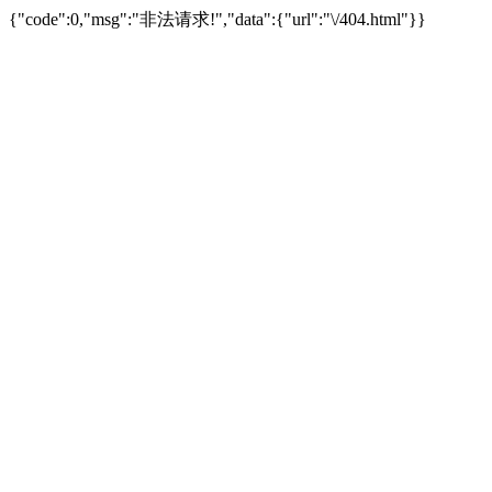
{"code":0,"msg":"非法请求!","data":{"url":"\/404.html"}}