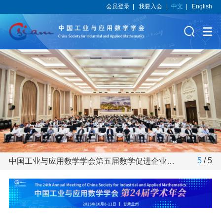
会员登录
|
我要入会
|
中文
|
English
1
/
5
中国工业与应用数学学会第六届数学促进企业创新发展论坛在武汉召开