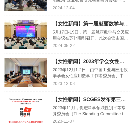
能应用”企业联合研究项目研讨会在华院
际工业与应用数学联合会
计算技术（上海）股份有限公司（以下简
2024-12-04
称“华院计算”）召开。中国工业与应用数
学学会（以下简称“学会”）副理事长、北
【女性新闻】第一届魅丽数学与交叉应用会议在苏州召开
京大学汤华中教授，学会副理事长、华院
计算董事长宣晓华博士，以及来自华院计
5月17日-19日，第一届魅丽数学与交叉应
算、山东大学、深圳大学、西湖大学、中
用会议在苏州顺利召开。此次会议由国家
国矿业大学、中国人民大学等单位的十余
自然科学基金数学天元基金、中国工业与
2024-05-22
名专家学者出席了线下会议，学会副理事
应用数学学会、中国数学会和中国运筹学
长、女性应用数学工作者委
会联合主办，苏州科技大学承办，并得到
【女性新闻】2023年学会女性应用数学工作者委员会扩大会议在福州召开
国家自然科学基金数学天元基金的特别资
助。西安交通大学徐宗本院士，北京中医
2023年12月1-2日，由中国工业与应用数
药大学王琦院士，北京大学段慧玲院士，
学学会女性应用数学工作者委员会、中国
以及来自全国近百所高校和科研院所的专
运筹学会女性工作委员会（以下均简
2023-12-08
家学者、企业代表等300余人齐聚一堂，
称“女工委”）主办，福州大学承办的2023
共襄盛会。大会主席、中国工业与应
年女性应用数学工作者委员会扩大会议在
【女性新闻】SCGES发布第三份年度报告
福州以线上线下相结合的方式召开。来自
中国工业与应用数学学会和中国运筹学会
2023年11月，促进科学领域性别平等常
的领导戴彧虹、宣哓华、闫桂英、郭田
务委员会（The Standing Committee for
德、陈旭瑾、女工委委员等近二十余名专
Gender Equality in Science，以下简称
2023-11-07
家学者出席了线下会议。会议由学会副理
SCGES）发布了《SCGES第三份年度报
事长、女工委主任闫桂英研究员主持
告（2022-2023）》。ICIAM（国际工业