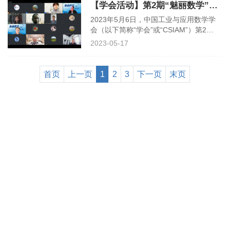
【学会活动】第2期“魅丽数学”学术论坛在线上召开
与应用数学联合会）和IMU（国际数学联
盟）作为最早加入SCGES的9个国际科学
2023年5月6日，中国工业与应用数学学
组织之一，在这份年度报告中介绍了他们
会（以下简称“学会”或“CSIAM”）第2
各自一年来的工作情况，以及他们
期“魅丽数学”学术论坛在线上召开，本期
2023-05-17
论坛报告嘉宾为北京智源人工智能研究院
副院长兼总工程师林咏华女士，她为大家
做了题为“机遇与挑战：大模型+AIGC引
首页
上一页
1
2
3
下一页
末页
领人工智能的下一个10年”的精彩报告。
学会女性应用数学工作者委员会（以下简
称“女工委”）秘书长、北京邮电大学理学
院袁健华教授主持了报告，出席论坛的还
有学会副理事长、女