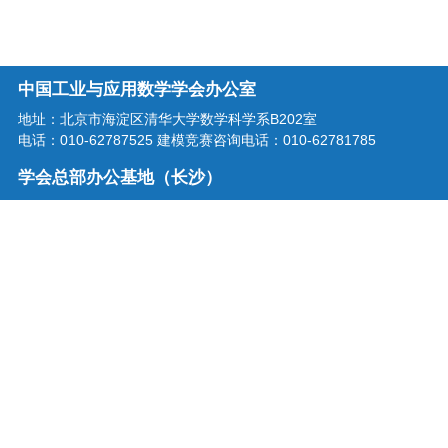
中国工业与应用数学学会办公室
地址：北京市海淀区清华大学数学科学系B202室
电话：010-62787525 建模竞赛咨询电话：010-62781785
学会总部办公基地（长沙）
地址：湖南省长沙市龙喜路2号星沙区块链产业园三楼
电话：0731-86207515
学会邮箱：office@csiam.org.cn
战略合作伙伴
扫描二维码关注中国工业与应用
数学学会微信公众号