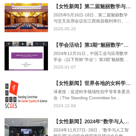
第二次工作会议在福州顺利举行。作为学
【女性新闻】第二届魅丽数学与交叉应用会议在南昌召开
会第九届理事会女工委的首次线下会议，
本次会议既是对2026年1月7日全体委员
2025年5月16日-18日，第二届魅丽数学
线上会议共识的细化与落地，更是立
与交叉应用会议在江西南昌顺利举行。本
足“十五五”战略发展布局，明确本届委员
次会议由国家自然科学基金数学天元基
2025-05-20
会重点任务，促进女工委工作稳步深化、
金、中国工业与应用数学学会、中国数学
创新发展的关键举措。学
会、中国运筹学会联合主办，南昌航空大
【学会活动】第3期“魅丽数学”学术论坛在线上召开
学、南昌大学、北京大学南昌创新研究院
联合承办，并得到了国家自然科学基金数
2024年12月31日，中国工业与应用数学
学天元基金的特别资助。此次会议以“数
学会（以下简称“学会”）第3期“魅丽数
学与航空、数学与虚拟现实”为主题，吸
学”学术论坛成功在线上召开。此次论坛
2025-01-07
引了来自全国70余所高校、科研院所和企
由学会与中国运筹学会“帷幄之美”学术论
业的250余位专家学者、师生齐聚
坛联合组织，聚焦前沿科技与教育融合，
【女性新闻】世界各地的女科学家：促进性别平等的策略
特邀北京外国语大学信科学院院长、管理
科学研究中心主任张继红教授，带来一场
译者按：促进科学领域性别平等常务委员
题为“AI赋能高校教学科研与管理工作效率
会（The Standing Committee for
的提升——人工智能在教学科研与管理领
Gender Equality in Science，SCGES）
2024-12-04
域的应用”的精彩报告，吸引众多高校师
是由9个国际科学组织于2020年9月发起
生及科研人员参与，共同探索
成立的独立委员会。截至2024年11月6
【女性新闻】2024年“数学与人工智能应用”企业联合研究项目研讨会成功召开
日，现有25个合作伙伴，其中绝大部分都
是国际科学理事会（International
2024年11月27日- 28日，“数学与人工智
Science Council，ISC）的正式成员。国