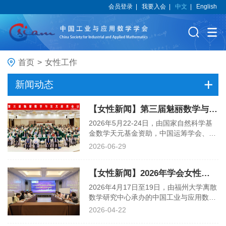
会员登录
|
我要入会
|
中文
|
English
首页
>
女性工作
新闻动态
【女性新闻】第三届魅丽数学与交叉应用会议在烟台顺利召开
2026年5月22-24日，由国家自然科学基
金数学天元基金资助，中国运筹学会、中
国工业与应用数学学会和中国数学会联合
2026-06-29
主办，烟台大学、中国海洋大学和山东工
商学院联合承办的“第三届魅丽数学与交
【女性新闻】2026年学会女性应用数学工作者委员会首次线下工作会议在福州召开
叉应用会议”在山东烟台顺利召开。此次
会议以“数学与智能技术、数学与海洋经
2026年4月17日至19日，由福州大学离散
济”为主题，吸引了来自全国130余所高
数学研究中心承办的中国工业与应用数学
校、科研院所和企业的近300位专家学
学会（以下简称“学会”）女性应用数学工
2026-04-22
者、师生齐聚烟台，共襄学术盛会。本次
作者委员会（以下简称“女工委”）2026年
会议女性参会者约160人，充分