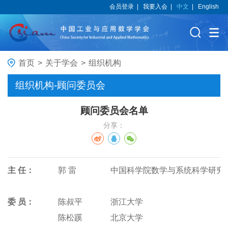
会员登录
|
我要入会
|
中文
|
English
首页
>
关于学会
>
组织机构
组织机构-顾问委员会
顾问委员会名单
分享：
主 任：
郭 雷
中国科学院数学与系统科学研究
委 员：
陈叔平
浙江大学
陈松蹊
北京大学