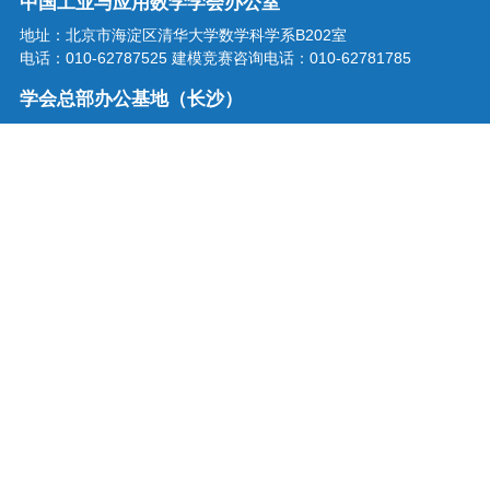
中国工业与应用数学学会办公室
地址：北京市海淀区清华大学数学科学系B202室
电话：010-62787525 建模竞赛咨询电话：010-62781785
学会总部办公基地（长沙）
地址：湖南省长沙市龙喜路2号星沙区块链产业园三楼
电话：0731-86207515
学会邮箱：office@csiam.org.cn
战略合作伙伴
扫描二维码关注中国工业与应用
数学学会微信公众号
中国工业与应用数学学会 版权所有
京ICP备18063763号-1
技术支持：中科服